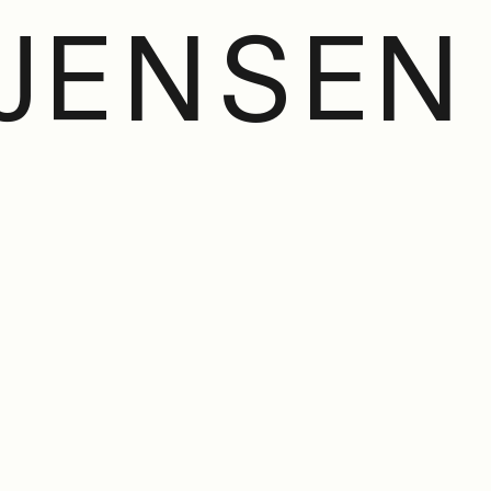
J
E
N
S
E
N
esign fir