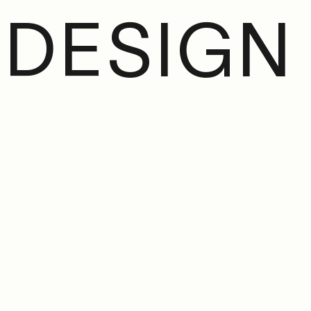
D
E
S
I
G
N
m